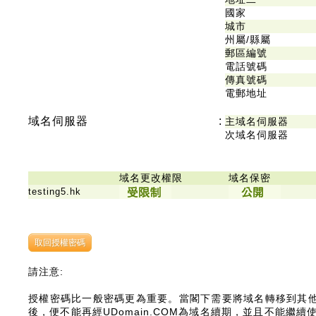
國家
城市
州屬/縣屬
郵區編號
電話號碼
傳真號碼
電郵地址
域名伺服器
:
主域名伺服器
次域名伺服器
域名更改權限
域名保密
testing5.hk
請注意:
授權密碼比一般密碼更為重要。當閣下需要將域名轉移到其
後，便不能再經UDomain.COM為域名續期，並且不能繼續使