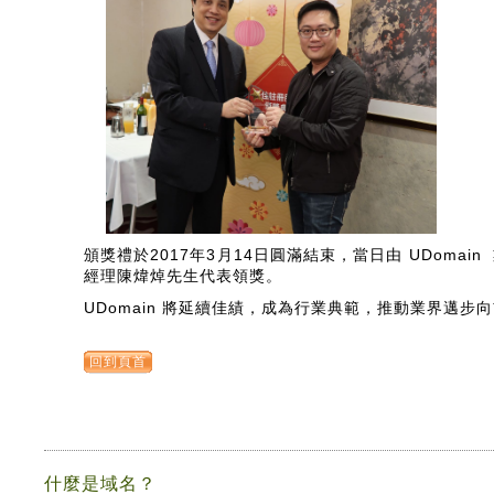
頒獎禮於2017年3月14日圓滿結束，當日由 UDomain
經理陳煒焯先生代表領獎。
UDomain 將延續佳績，成為行業典範，推動業界邁步
回到頁首
什麼是域名？