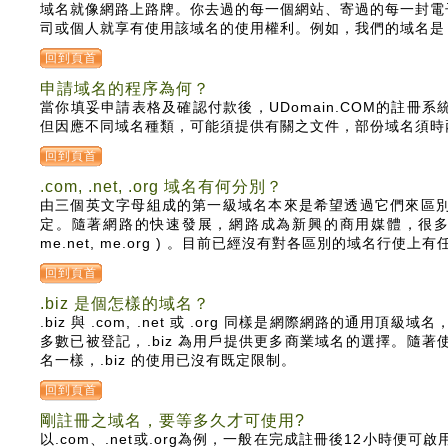
域名就像網路上路牌。你去過的每一個網站、寄過的每一封電
司或個人就享有使用該域名的使用權利。例如，我們的域名是 udoma
回到頁首
申請域名的程序為何？
當你填妥申請表格及確認付款後，UDomain.COM的註
但因應不同域名種類，可能須提供有關之文件，部份域名須時
回到頁首
.com, .net, .org 域名有何分別？
由三個英文字母組成的第一級域名本來是希望透過它們來區別商業 (.
定。隨著網路的快速發展，網路成為新興的商用媒體，很多公司
me.net, me.org ) 。目前已經沒有對各區別的域名行使上
回到頁首
.biz 是個怎樣的域名？
.biz 與 .com, .net 或 .org 同樣是網際網路的通
多數已被登記，.biz 為用戶提供更多商業域名的選擇。隨
名一樣，.biz 的使用已沒有既定限制。
回到頁首
剛註冊之域名，要等多久才可使用?
以.com、.net或.org為例，一般在完成註冊後12小時便可