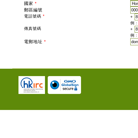
國家
*
郵區編號
電話號碼
*
+
例﹕
傳真號碼
+
例﹕
電郵地址
*