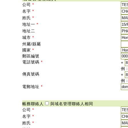
公司
*
名字
*
姓氏
*
地址一
*
地址二
城市
*
州屬/縣屬
國家
*
郵區編號
電話號碼
*
+
例﹕
傳真號碼
+
例﹕
電郵地址
*
帳務聯絡人
與域名管理聯絡人相同
公司
*
名字
*
姓氏
*