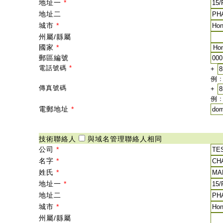
地址一
*
地址二
城市
*
州屬/縣屬
國家
*
郵區編號
電話號碼
*
+
例﹕
傳真號碼
+
例﹕
電郵地址
*
技術聯絡人
與域名管理聯絡人相同
公司
*
名字
*
姓氏
*
地址一
*
地址二
城市
*
州屬/縣屬